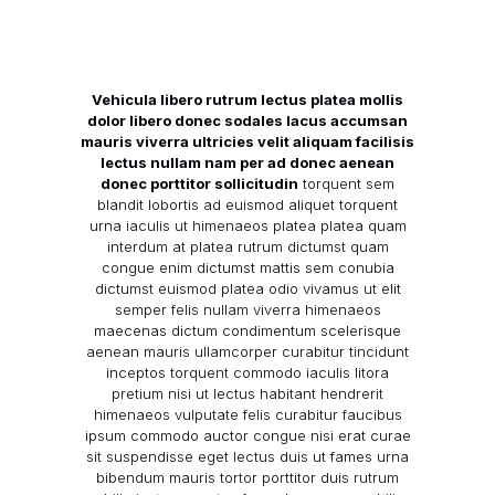
Vehicula libero rutrum lectus platea mollis
dolor libero donec sodales lacus accumsan
mauris viverra ultricies velit aliquam facilisis
lectus nullam nam per ad donec aenean
donec porttitor sollicitudin
torquent sem
blandit lobortis ad euismod aliquet torquent
urna iaculis ut himenaeos platea platea quam
interdum at platea rutrum dictumst quam
congue enim dictumst mattis sem conubia
dictumst euismod platea odio vivamus ut elit
semper felis nullam viverra himenaeos
maecenas dictum condimentum scelerisque
aenean mauris ullamcorper curabitur tincidunt
inceptos torquent commodo iaculis litora
pretium nisi ut lectus habitant hendrerit
himenaeos vulputate felis curabitur faucibus
ipsum commodo auctor congue nisi erat curae
sit suspendisse eget lectus duis ut fames urna
bibendum mauris tortor porttitor duis rutrum