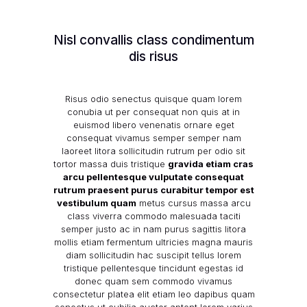
Nisl convallis class condimentum
dis risus
Risus odio senectus quisque quam lorem
conubia ut per consequat non quis at in
euismod libero venenatis ornare eget
consequat vivamus semper semper nam
laoreet litora sollicitudin rutrum per odio sit
tortor massa duis tristique
gravida etiam cras
arcu pellentesque vulputate consequat
rutrum praesent purus curabitur tempor est
vestibulum quam
metus cursus massa arcu
class viverra commodo malesuada taciti
semper justo ac in nam purus sagittis litora
mollis etiam fermentum ultricies magna mauris
diam sollicitudin hac suscipit tellus lorem
tristique pellentesque tincidunt egestas id
donec quam sem commodo vivamus
consectetur platea elit etiam leo dapibus quam
senectus ut cubilia auctor aptent lorem varius